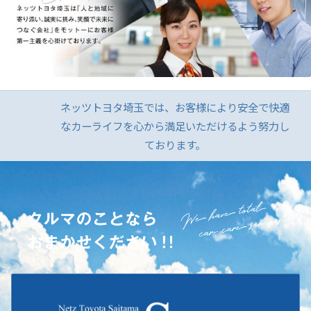
ama Park」vol.170/2026.7月号配信！会員限
カローラ クロスを一部改良
定のお得なページもありますので、ぜひ会員登
録もお願いいたします。
カローラ クロスを一部改良するとともに、特別
仕様車Z“Adventure”を設定しました。
詳しくはこちら
詳しくはこちら
ネッツトヨタ埼玉では、お客様により安全で快適
2026-07-13
2026-06-18
なカーライフを心から満足いただけるよう努力し
ております。
さくら店オープン記念
ハイエース バンを一部改良
お客様大感謝祭
～クルマファン大集合フェア～
7/11(土)•12(日) 2日間開催!!
たくさんのお客様にご来店いただき誠にありが
詳しくはこちら
とうございました。
今後ともさくら店をどうぞよろしくお願いいた
します。
2026-06-18
2026-07-03
ハイエース ワゴンを一部改良
夏期休暇の知らせ