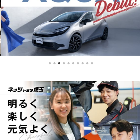
2026-07-06
詳しくはこちら
アクアを一部改良
2026-07-31
アクアを一部改良し、GR SPORTグレードを追
加いたしました。
Vol.150「トヨタ純正のセキュリティシス
詳しくはこちら
テムで防犯対策！」 編
自動車盗難多発のニュースにおびえるこしょウ
サギ。大事な愛車が狙われたらと戦々恐々。愛
車のセキュリティを強化するために一念発起す
2026-07-01
るのですが……。
プリウスを一部改良
詳しくはこちら
詳しくはこちら
2026-07-31
ネッツトヨタ埼玉 WEBマガジン Netz Sai
tama PARK Vol.170/2026.7月号配信!!
2026-07-01
旬な話題やお得な情報をお届けする「Netz Sait