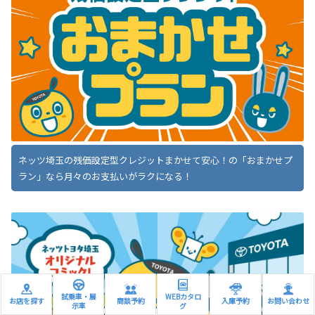
ネッツ埼玉の残価設定型クレジットまかせて安心！の「おまかせプ
ラン」なら月々のお支払いがラクになる！
試乗車・展
WEBカタロ
お店を探す
商談予約
入庫予約
お問い合わせ
示車
グ