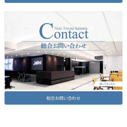
詳しくはこちら
2024-09-25
2026-04-10
カタログ請求終了について
トヨタブランド車両の紙カタログ制作・印刷終了（2025年1月）に先立ち
ヴォクシーを一部改良
カタログ請求リクエストを
2024年9月末をもって終了
させていただきます。
今後は、トヨタ自動車WEBカタログをご利用ください。
詳しくはこちら
詳しくはこちら
2020-03-01
2026-04-10
従業員マスク着用のお知らせ
ノアを一部改良
弊社では、新型コロナウイルス「
感染予防対策
」として
総合お問い合わせ
従業員のマスク着用を実施しております。
ご理解を賜りますよう、お願い申し上げます。
詳しくはこちら