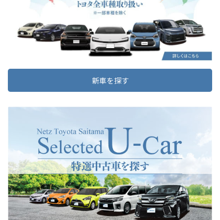
みずほ台店サービス工場定休日
とさせていただきます。
2026-06-03
新車販売、整備ご予約、au･UQのご相談につきましては通常通り営業
いたしてお
ります。
ヴェルファイアを一部改良
詳しくはこちら
詳しくはこちら
2026-05-20
新車を探す
『新都心店』 改築工事に伴う新設店舗で
2026-05-28
の営業について
『新都心店』は2028年夏のリニューアルオープ
新型ハイラックス 装いも新たに登場
ンを目指し、店舗の改築を行うこととなりまし
た。
6月30日(火)より新設店舗の「さくら店」に一時
移転し『新都心店』として営業をいたします。
詳しくはこちら
お客様には何かとご不便をおかけしますが、今
後とも末永くお引き立ていただきますようよろ
しくお願い申し上げます
2026-05-14
詳しくはこちら
新型ランドクルーザー"FJ"を発売