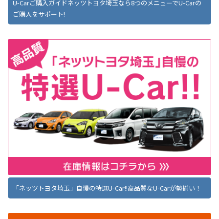
U-Carご購入ガイドネッツトヨタ埼玉なら8つのメニューでU-Carの
ご購入をサポート!
「ネッツトヨタ埼玉」自慢の特選U-Car!!高品質なU-Carが勢揃い！