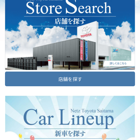
誠に勝手ながら
８月１３日（木）～１９日（水）までお休み
をさせていただき、
詳しくはこちら
８月２０日（木）より平常通り営業させていただきます。
また、朝霞泉水店につきましては、改装工事に伴い、
８月１０日（月）～１９日
（水）までお休み
とさせていただきます。
2026-06-04
イオンレイクタウン店につきましては
年中無休
で営業しております。
※施設運営状況により急遽変更になる場合がございますので
施設ホームページにてご確認ください。
ピクシス バンのガソリン車を一部改良
https://www.aeon-laketown.jp/mori/
トヨタ自動車お客様相談センター
080-700-7700
受付：9:00～17:00（長期連休などの当社指定日を除く）
詳しくはこちら
※夏季休業：８月１３日（木）～１６日（日）
https://toyota.jp/faq/contact/
店舗を探す
お車のトラブルについてのお問い合わせ
2026-06-03
ＪＡＦロードサービス
0570-00-8139 または #8139
https://jaf.or.jp/individual
アルファードを一部改良
2026-07-02
詳しくはこちら
【 みずほ台店 】サービス工場定休日について
誠に勝手ながら、
７月より第１・第３火曜日
を