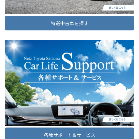
もっと多くのお客様にランドクルーザーを楽し
んでいただくために、扱いやすいサイズとし、
2026-02-18
より気軽に「移動の自由」を提供いたします。
特選中古車を探す
詳しくはこちら
狭山店リニューアルオープン記念
狭山店お客様大感謝祭
～クルマファン大集合フェア～
2/14(土)•15(日) 2日間開催!!
2026-05-12
たくさんのお客様にご来店いただき誠にありが
とうございました。
今後とも狭山店をどうぞよろしくお願いいたし
カローラを一部改良
ます。
2025-06-16
詳しくはこちら
春日部マイカーセンターオープン記念
春日部店お客様大感謝祭
2026-05-12
クルマファン大集合フェア
6/14(土)•15(日) 2日間開催!!
たくさんのお客様にご来店いただき誠にありが
カローラ ツーリングを一部改良
とうございました。
今後とも春日部店•春日部マイカーセンターをど
各種サポート＆サービス
うぞよろしくお願いいたします。