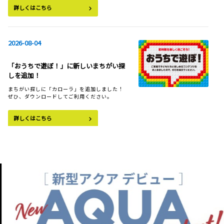
詳しくはこちら
2026-07-21
2026-08-04
新型クラウン（クロスオーバー）のデザインを先行公開
「おうちで遊ぼ！」に新しいまちがい探
しを追加！
まちがい探しに「カローラ」を追加しました！
詳しくはこちら
ぜひ、ダウンロードしてご利用ください。
詳しくはこちら
2026-07-13
カローラ スポーツを一部改良
2026-08-02
カローラ スポーツを一部改良するとともに、特
別仕様車 G“Z・ACTIVE ELEGANCE”を設定し
「おうちで遊ぼ！」に新しいぬり絵を追
ました。
加！
カメニックのぬり絵に｢夜のキャンプ場」、「ジ
詳しくはこちら
ェットコースター」を追加しました！ぜひ、ダ
ウンロードしてご利用ください。