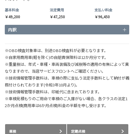
基本料金
法定費用
支払い料金
￥49,200
￥47,250
￥96,450
内訳
※OBD検査対象車は、別途OBD検査料が必要となります。
※自家用商用車(軽を除く)の自賠責保険料は12か月分です。
※重量税は、年式・車種・車両装備及び減税等の適用の有無によって異
なりますので、当店サービスフロントへご確認ください。
※技術情報管理手数料は、車検の際に支払う法定手数料として納付が義
務付けられております(令和3年10月より)。
※技術情報管理手数料は、印紙代に含まれております。
※車検見積もりのご用命で車検のご入庫がない場合、各クラスの法定1
2か月点検(商用車は6か月点検)料金の半額を申し受けます。
車検
定期点検