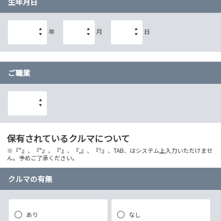
生年月日
年
月
日
ご職業
保有されているクルマについて
※『”』、『"』、『'』、『,』、『?』、TAB、はシステム上入力いただけませ
ん。予めご了承ください。
クルマの有無
あり
なし