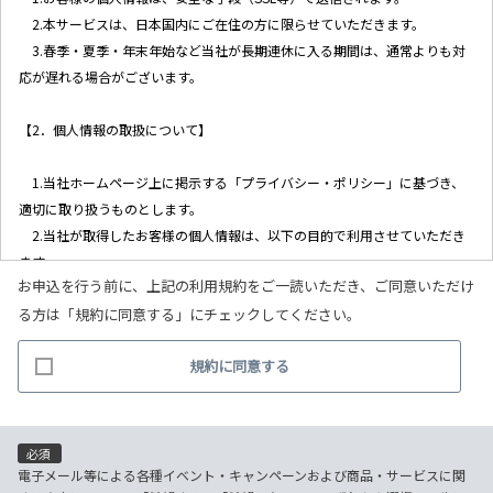
2.本サービスは、日本国内にご在住の方に限らせていただきます。
3.春季・夏季・年末年始など当社が長期連休に入る期間は、通常よりも対
応が遅れる場合がございます。
【2．個人情報の取扱について】
1.当社ホームページ上に掲示する「プライバシー・ポリシー」に基づき、
適切に取り扱うものとします。
2.当社が取得したお客様の個人情報は、以下の目的で利用させていただき
ます。
お申込を行う前に、上記の利用規約をご一読いただき、ご同意いただけ
(1)お客様リクエストに対応するにあたって問題が発生した場合の確認・
る方は「規約に同意する」にチェックしてください。
連絡
(2)お客様から照会があった場合のリクエスト情報の確認
規約に同意する
(3)お客様に不利益を与えないために行う、お客様に対する迅速なご連絡
（電子メール、電話、郵送によるご連絡）
(4)当社で取り扱っている商品・サービスなどに関する営業上のご案内
(5)商品の企画・開発あるいはお客様満足向上策などの検討のためのお客
必須
様アンケート調査の実施
電子メール等による各種イベント・キャンペーンおよび商品・サービスに関