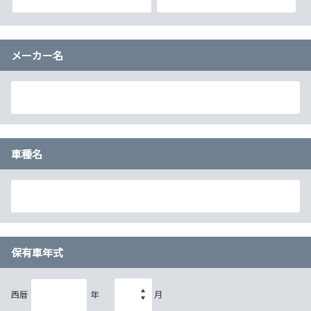
メーカー名
車種名
保有車年式
西暦
年
月