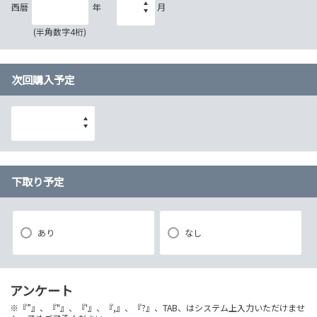
西暦
年
月
(半角数字4桁)
次回購入予定
下取り予定
あり
なし
アンケート
※『”』、『"』、『'』、『,』、『?』、TAB、はシステム上入力いただけませ