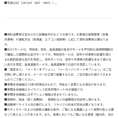
■写真はRZ［GR-DAT（8AT・4WD）］。
■燃料消費率は定められた試験条件のもとでの値です。お客様の使用環境（気象、
渋滞等）や運転方法（急発進、エアコン使用等）に応じて燃料消費率は異なりま
す。
■WLTCモードは、市街地、郊外、高速道路の各走行モードを平均的な使用時間配分
で構成した国際的な走行モードです。市街地モードは、信号や渋滞等の影響を受け
る比較的低速な走行を想定し、郊外モードは、信号や渋滞等の影響をあまり受けな
い走行を想定、高速道路モードは、高速道路等での走行を想定しています。
■「設定あり」「メーカーオプション」「メーカーパッケージオプション」はご注
文時に申し受けます。メーカーの工場で装着するため、ご注文後はお受けできませ
んのでご了承ください。
■車両本体価格は'25年9月現在のもので、予告なく変更となる場合があります。
■車両本体価格はタイヤパンク応急修理キット付の価格です。
■車両本体価格にはオプション価格は含まれていません。
■保険料、税金（除く消費税）、登録料などの諸費用は別途申し受けます。
■自動車リサイクル法の施行により、リサイクル料金が別途必要となります。
■ボディカラーおよび内装色は撮影の条件、ご覧になる画面によって実際の色とは異
なって見えることがあります。また、実車においてもご覧になる環境（屋内外、光の