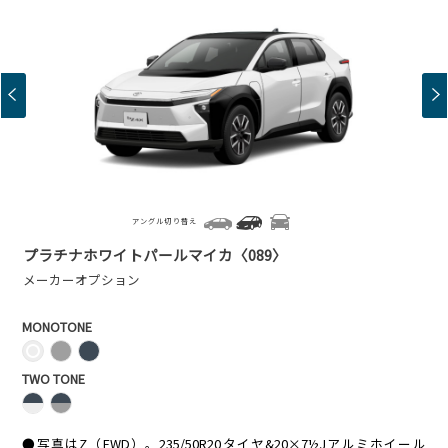
アングル切り替え
プラチナホワイトパールマイカ〈089〉
メーカーオプション
MONOTONE
TWO TONE
●写真はZ（FWD）。235/50R20タイヤ&20×7½Jアルミホイール