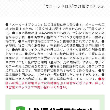
"カローラ クロス"の
詳細はコチラ ≫
●「メーカーオプション」はご注文時に申し受けます。メーカーの工
場で装着するため、ご注文後はお受けできませんのでご了承くださ
い。●車両本体価格は'26年5月現在のもので、予告なく変更となる場
合があります。●車両本体価格はタイヤパンク応急修理キット付の価
格です。●車両本体価格にはオプション価格は含まれていません。●
保険料、税金（除く消費税）、登録料などの諸費用は別途申し受けま
す。●自動車リサイクル法の施行により、リサイクル料金が別途必要
となります。●ボディカラーおよび内装色は撮影の条件、ご覧になる
画面によって実際の色とは異なって見えることがあります。また、実
車においてもご覧になる環境（屋内外、光の角度等）により、ボディ
カラーの見え方は異なります。●写真は機能説明のために各ランプを
点灯したものです。実際の走行状態を示すものではありません。●写
真は機能説明のためにボディの一部を切断したカットモデルです。●
画面はハメ込み合成です。●一部の写真は合成・イメージです。
●取
扱いが停止または納車までにお時間を頂く場合がございます。詳しく
は営業スタッフまでお問い合わせください。