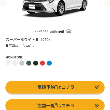
アングル切り替え
スーパーホワイトⅡ〈040〉
■写真はG（2WD）。
MONOTONE
"商談予約"はコチラ
"店舗一覧"はコチラ