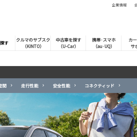
企業情報
クルマのサブスク
中古車を探す
携帯·スマホ
カー
探す
（KINTO）
（U-Car）
（au·UQ）
サ
空間
走行性能
安全性能
コネクティッド