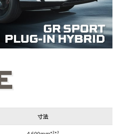
寸法
4,600mm*²*³