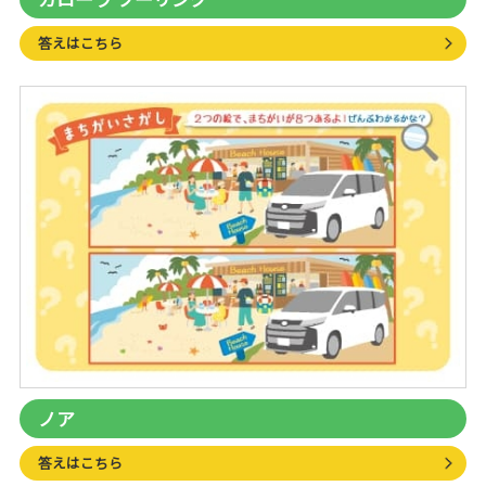
答えはこちら
ノア
答えはこちら