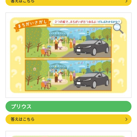
答えはこちら
プリウス
答えはこちら