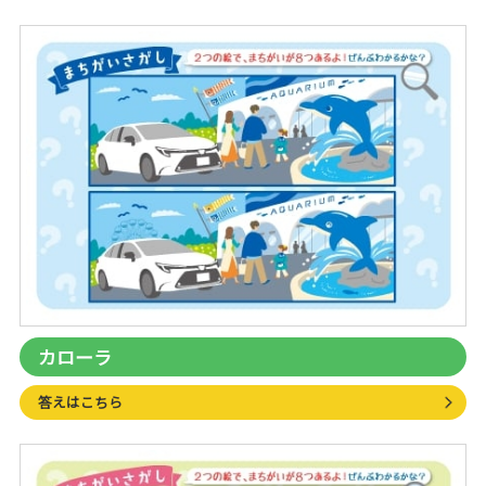
カローラ
答えはこちら