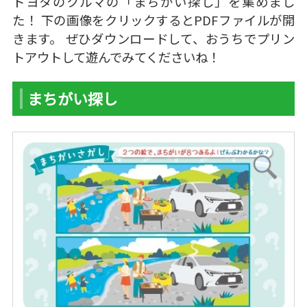
トヨタのクルマの「まちがい探し」を集めまし
た！
下の画像をクリックするとPDFファイルが開
きます。
ぜひダウンロードして、おうちでプリン
トアウトして遊んでみてくださいね！
まちがい探し