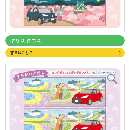
ヤリス クロス
答えはこちら