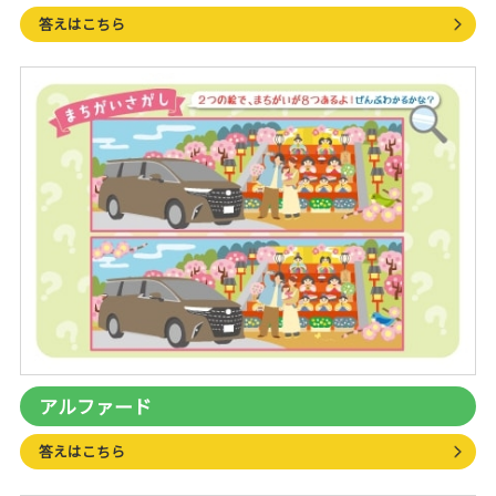
答えはこちら
アルファード
答えはこちら