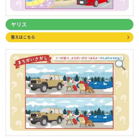
ヤリス
答えはこちら