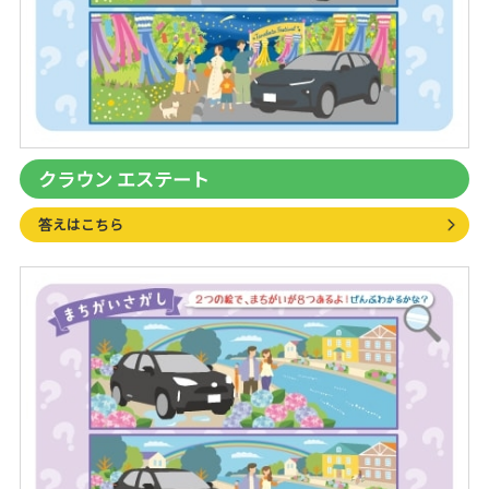
クラウン エステート
答えはこちら