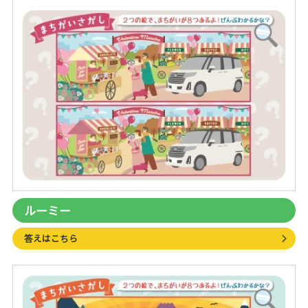
ルーミー
答えはこちら