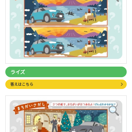
ライズ
答えはこちら