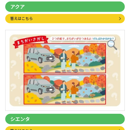
アクア
答えはこちら
シエンタ