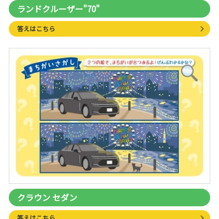
ランドクルーザー"70"
答えはこちら
クラウン セダン
答えはこちら