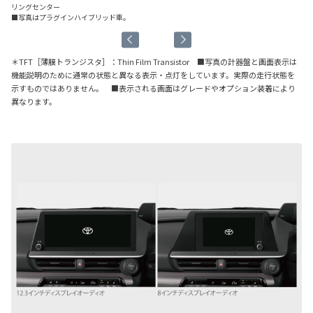
リングセンター
リ
■写真はプラグインハイブリッド車。
■
＊TFT［薄膜トランジスタ］：Thin Film Transistor ■写真の計器盤と画面表示は
機能説明のために通常の状態と異なる表示・点灯をしています。実際の走行状態を
示すものではありません。 ■表示される画面はグレードやオプション装着により
異なります。