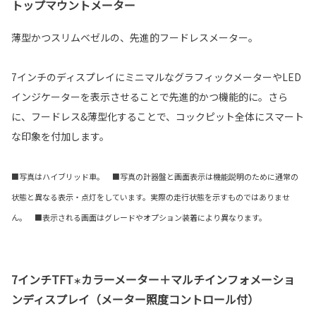
トップマウントメーター
薄型かつスリムベゼルの、先進的フードレスメーター。
7インチのディスプレイにミニマルなグラフィックメーターやLED
インジケーターを表示させることで先進的かつ機能的に。さら
に、フードレス&薄型化することで、コックピット全体にスマート
な印象を付加します。
■写真はハイブリッド車。 ■写真の計器盤と画面表示は機能説明のために通常の
状態と異なる表示・点灯をしています。実際の走行状態を示すものではありませ
ん。 ■表示される画面はグレードやオプション装着により異なります。
7インチTFT
カラーメーター＋マルチインフォメーショ
＊
ンディスプレイ（メーター照度コントロール付）