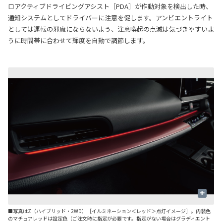
ロアクティブドライビングアシスト［PDA］が作動対象を検出した時、
通知システムとしてドライバーに注意を促します。アンビエントライト
としては運転の邪魔にならないよう、注意喚起の点滅は気づきやすいよ
うに時間帯に合わせて輝度を自動で調節します。
+
■写真はZ（ハイブリッド・2WD）［イルミネーション＜レッド＞点灯イメージ］。内装色
■
のマチュアレッドは設定色（ご注文時に指定が必要です。指定がない場合はグラディエント
の