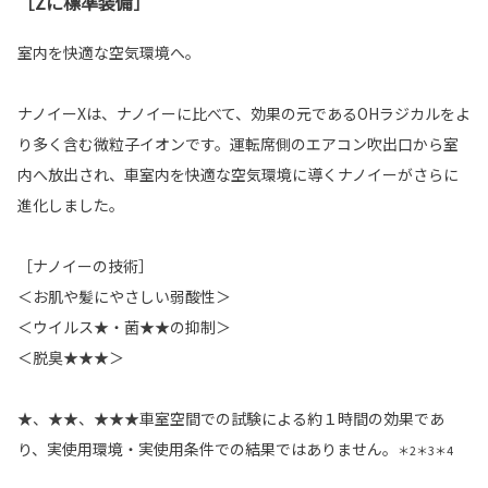
［Zに標準装備］
室内を快適な空気環境へ。
ナノイーXは、ナノイーに比べて、効果の元であるOHラジカルをよ
り多く含む微粒子イオンです。運転席側のエアコン吹出口から室
内へ放出され、車室内を快適な空気環境に導くナノイーがさらに
進化しました。
［ナノイーの技術］
＜お肌や髪にやさしい弱酸性＞
＜ウイルス★・菌★★の抑制＞
＜脱臭★★★＞
★、★★、★★★車室空間での試験による約１時間の効果であ
り、実使用環境・実使用条件での結果ではありません。
＊2＊3＊4