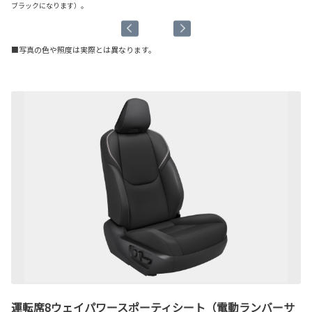
ブラックになります）。
ブ
■写真の色や照度は実際とは異なります。
運転席8ウェイパワースポーティシート（電動ランバーサ