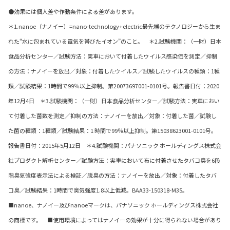
●効果には個人差や作動条件による差があります。
＊1.nanoe（ナノイー）=nano-technology+electric最先端のテクノロジーから生ま
れた“水に包まれている電気を帯びたイオン”のこと。 ＊2.試験機関：（一財）日本
食品分析センター／試験方法：実車において付着したウイルス感染価を測定／抑制
の方法：ナノイーを放出／対象：付着したウイルス／試験したウイルスの種類：1種
類／試験結果：1時間で99％以上抑制。第20073697001-0101号。報告書日付：2020
年12月4日 ＊3.試験機関：（一財）日本食品分析センター／試験方法：実車におい
て付着した菌数を測定／抑制の方法：ナノイーを放出／対象：付着した菌／試験し
た菌の種類：1種類／試験結果：1 時間で99％以上抑制。第15038623001-0101号。
報告書日付：2015年5月12日 ＊4.試験機関：パナソニック ホールディングス株式会
社プロダクト解析センター／試験方法：実車において布に付着させたタバコ臭を6段
階臭気強度表示法による検証／脱臭の方法：ナノイーを放出／対象：付着したタバ
コ臭／試験結果：1時間で臭気強度1.8以上低減。BAA33-150318-M35。
■nanoe、ナノイー及びnanoeマークは、パナソニック ホールディングス株式会社
の商標です。 ■使用環境によってはナノイーの効果が十分に得られない場合があり