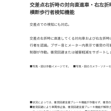
交差点右折時の対向直進車・右左折
横断歩行者検知機能
交差点での検知にも対応。
交差点右折時に直進してくる対向車および右左折時
行者を認識。ブザー音とメーター内表示で衝突の可
制御が作動。衝突回避または被害軽減をサポートし
■写真・図は作動イメージです。 ■写真・図のカメラ・ソナー
■状況によっては、衝突回避支援ブレーキ機能が作動せず、衝突の
■衝突回避により車両停止後、衝突回避支援ブレーキ機能が解除さ