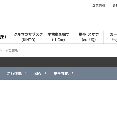
企業情報
会
クルマのサブスク
中古車を探す
携帯·スマホ
カー
探す
（KINTO）
（U-Car）
（au·UQ）
サ
安全性能
走行性能
BEV
安全性能