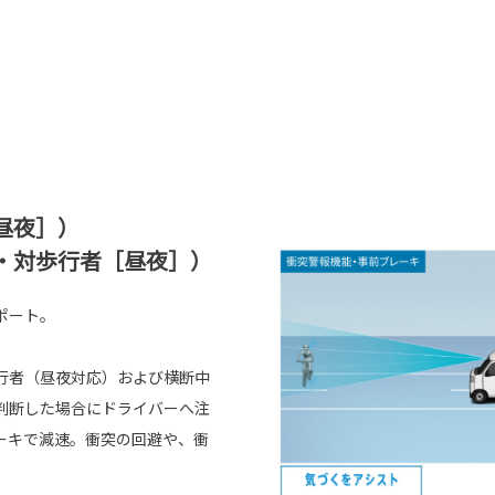
昼夜］）
・対歩行者［昼夜］）
ポート。
行者（昼夜対応）および横断中
判断した場合にドライバーへ注
ーキで減速。衝突の回避や、衝