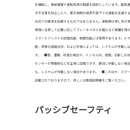
を補助し、事故被害や運転負荷の軽減を目的としています。脇見
方不注意を防止したり、悪天候時の視界不良下での運転を支援す
状況での衝突を回避するものではありません。運転時は常に先行
環境に注意して必要に応じてブレーキペダルを踏むなど距離を保
スマートアシストの認識性能・制御性能には限界があります。ド
配、雨等の道路状況、および天候によっては、システムが作動し
す。 ■雪、濃霧、砂嵐の場合や、トンネル内、夜間、日射しの
センサーが障害物などを正常に認識できず、適切に作動しない場
も、システムが作動しない場合があります。 ■このほか、スマ
記載されておりますので、詳しくは取扱説明書をご覧ください。
パッシブセーフティ