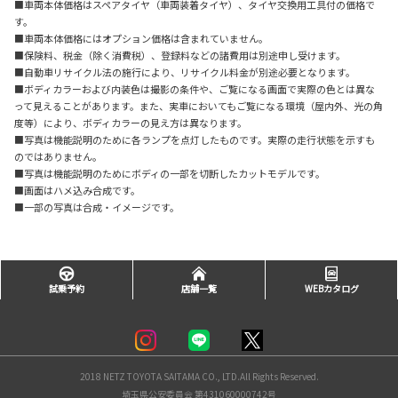
■車両本体価格はスペアタイヤ（車両装着タイヤ）、タイヤ交換用工具付の価格で
す。
■車両本体価格にはオプション価格は含まれていません。
■保険料、税金（除く消費税）、登録料などの諸費用は別途申し受けます。
■自動車リサイクル法の施行により、リサイクル料金が別途必要となります。
■ボディカラーおよび内装色は撮影の条件や、ご覧になる画面で実際の色とは異な
って見えることがあります。また、実車においてもご覧になる環境（屋内外、光の角
度等）により、ボディカラーの見え方は異なります。
■写真は機能説明のために各ランプを点灯したものです。実際の走行状態を示すも
のではありません。
■写真は機能説明のためにボディの一部を切断したカットモデルです。
■画面はハメ込み合成です。
■一部の写真は合成・イメージです。
試乗予約
店舗一覧
WEBカタログ
2018 NETZ TOYOTA SAITAMA CO., LTD.All Rights Reserved.
埼玉県公安委員会 第431060000742号