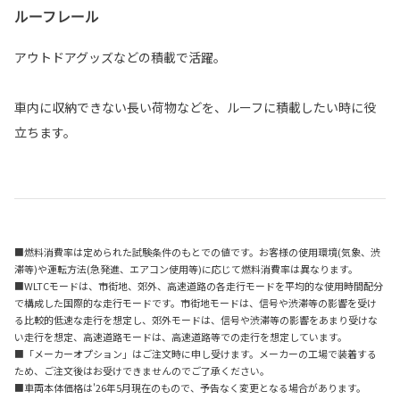
ルーフレール
アウトドアグッズなどの積載で活躍。
車内に収納できない長い荷物などを、ルーフに積載したい時に役
立ちます。
■燃料消費率は定められた試験条件のもとでの値です。お客様の使用環境(気象、渋
滞等)や運転方法(急発進、エアコン使用等)に応じて燃料消費率は異なります。
■WLTCモードは、市街地、郊外、高速道路の各走行モードを平均的な使用時間配分
で構成した国際的な走行モードです。市街地モードは、信号や渋滞等の影響を受け
る比較的低速な走行を想定し、郊外モードは、信号や渋滞等の影響をあまり受けな
い走行を想定、高速道路モードは、高速道路等での走行を想定しています。
■「メーカーオプション」はご注文時に申し受けます。メーカーの工場で装着する
ため、ご注文後はお受けできませんのでご了承ください。
■車両本体価格は'26年5月現在のもので、予告なく変更となる場合があります。