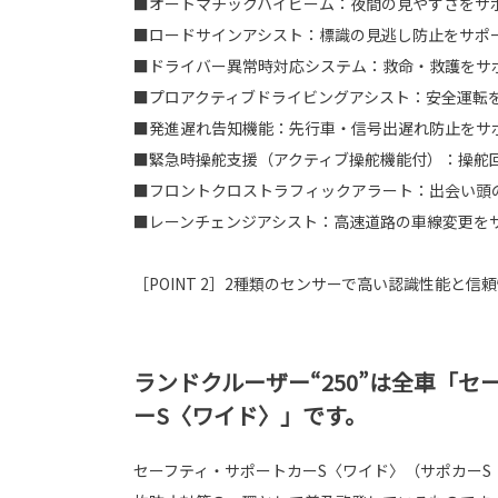
■オートマチックハイビーム：夜間の見やすさをサ
■ロードサインアシスト：標識の見逃し防止をサポ
■ドライバー異常時対応システム：救命・救護をサ
■プロアクティブドライビングアシスト：安全運転
■発進遅れ告知機能：先行車・信号出遅れ防止をサ
■緊急時操舵支援（アクティブ操舵機能付）：操舵
■フロントクロストラフィックアラート：出会い頭
■レーンチェンジアシスト：高速道路の車線変更を
［POINT 2］2種類のセンサーで高い認識性能と信
ランドクルーザー“250”は全車「セ
ーS〈ワイド〉」です。
セーフティ・サポートカーS〈ワイド〉（サポカーS