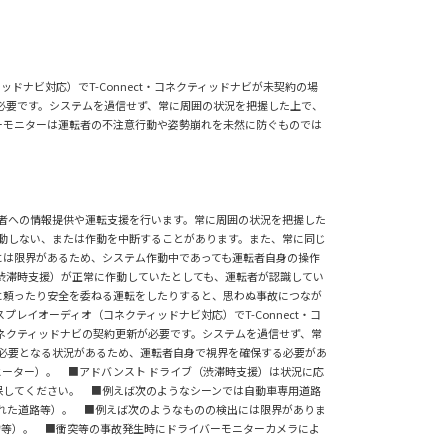
ナビ対応）でT-Connect・コネクティッドナビが未契約の場
が必要です。システムを過信せず、常に周囲の状況を把握した上で、
ーモニターは運転者の不注意行動や姿勢崩れを未然に防ぐものでは
転者への情報提供や運転支援を行います。常に周囲の状況を把握した
作動しない、または作動を中断することがあります。また、常に同じ
には限界があるため、システム作動中であっても運転者自身の操作
渋滞時支援）が正常に作動していたとしても、運転者が認識してい
に頼ったり安全を委ねる運転をしたりすると、思わぬ事故につなが
イオーディオ（コネクティッドナビ対応）でT-Connect・コ
コネクティッドナビの契約更新が必要です。システムを過信せず、常
必要となる状況があるため、運転者自身で視界を確保する必要があ
ヒーター）。 ■アドバンスト ドライブ（渋滞時支援）は状況に応
保してください。 ■例えば次のようなシーンでは自動車専用道路
れた道路等）。 ■例えば次のようなものの検出には限界がありま
物等）。 ■衝突等の事故発生時にドライバーモニターカメラによ