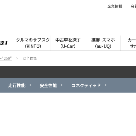
企業情報
会
クルマのサブスク
中古車を探す
携帯·スマホ
カー
探す
（KINTO）
（U-Car）
（au·UQ）
サ
250”
安全性能
走行性能
安全性能
コネクティッド