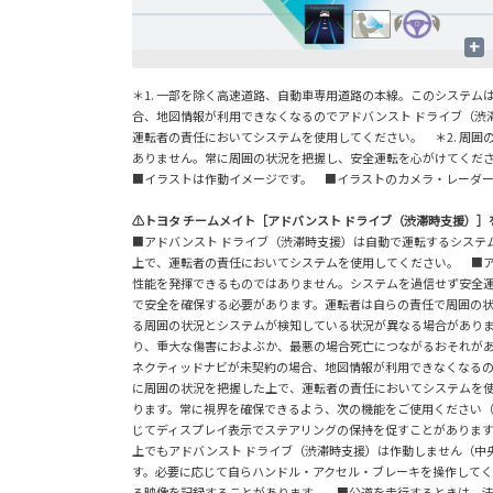
+
＊1. 一部を除く高速道路、自動車専用道路の本線。このシステム
合、地図情報が利用できなくなるのでアドバンスト ドライブ（渋滞
運転者の責任においてシステムを使用してください。 ＊2. 周
ありません。常に周囲の状況を把握し、安全運転を心がけてくだ
■イラストは作動イメージです。 ■イラストのカメラ・レーダ
⚠トヨタ チームメイト［アドバンスト ドライブ（渋滞時支援）
■アドバンスト ドライブ（渋滞時支援）は自動で運転するシステ
上で、運転者の責任においてシステムを使用してください。 ■ア
性能を発揮できるものではありません。システムを過信せず安全運
で安全を確保する必要があります。運転者は自らの責任で周囲の状
る周囲の状況とシステムが検知している状況が異なる場合がありま
り、重大な傷害におよぶか、最悪の場合死亡につながるおそれがあり
ネクティッドナビが未契約の場合、地図情報が利用できなくなるので
に周囲の状況を把握した上で、運転者の責任においてシステムを使
ります。常に視界を確保できるよう、次の機能をご使用ください（
じてディスプレイ表示でステアリングの保持を促すことがあります
上でもアドバンスト ドライブ（渋滞時支援）は作動しません（中
す。必要に応じて自らハンドル・アクセル・ブレーキを操作して
る映像を記録することがあります。 ■公道を走行するときは、