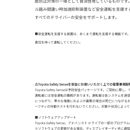
故防止対策の一環として普及啓発しているものです
ル踏み間違い時加速抑制装置など安全運転を支援す
すべてのドライバーの安全をサポートします。
■安全運転を支援する装置は、あくまで運転を支援する機能です
責任を持って運転してください。
⚠Toyota Safety Senseを安全にお使いいただく上での留意事項説
Toyota Safety Senseは予防安全パッケージです。ご契約
運転者には安全運転の義務があります。運転者は各システムを過
につながり、重大な傷害におよぶか最悪の場合は死亡につながる
ーフティの作動テストを行わないでください。対象や状況によって
■ソフトウェアアップデート
Toyota Safety Sense、アドバンスト ドライブの一部
※ソフトウェアの更新がある場合、ディスプレイオーディオに通