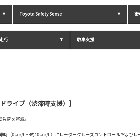
Toyota Safety Sense
街
走行
駐車支援
 ドライブ（渋滞時支援）］
転負荷を軽減。
滞時（0km/h～約40km/h）にレーダークルーズコントロールおよび