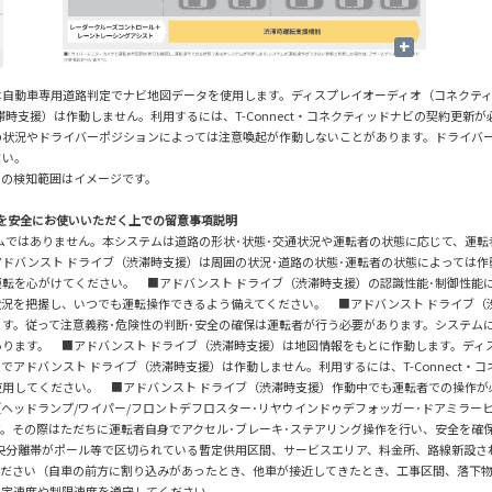
+
は自動車専用道路判定でナビ地図データを使用します。ディスプレイオーディオ（コネクティッド
時支援）は作動しません。利用するには、T-Connect・コネクティッドナビの契約更新
囲の状況やドライバーポジションによっては注意喚起が作動しないことがあります。ドライバ
さい。
ーの検知範囲はイメージです。
］を安全にお使いいただく上での留意事項説明
ムではありません。本システムは道路の形状･状態･交通状況や運転者の状態に応じて、運
ドバンスト ドライブ（渋滞時支援）は周囲の状況･道路の状態･運転者の状態によっては
転を心がけてください。 ■アドバンスト ドライブ（渋滞時支援）の認識性能･制御性能
況を把握し、いつでも運転操作できるよう備えてください。 ■アドバンスト ドライブ（
す。従って注意義務･危険性の判断･安全の確保は運転者が行う必要があります。システム
ます。 ■アドバンスト ドライブ（渋滞時支援）は地図情報をもとに作動します。ディスプレ
アドバンスト ドライブ（渋滞時支援）は作動しません。利用するには、T-Connect・
用してください。 ■アドバンスト ドライブ（渋滞時支援）作動中でも運転者での操作が
ヘッドランプ/ワイパー/フロントデフロスター･リヤウインドゥデフォッガー･ドアミラー
。その際はただちに運転者自身でアクセル･ブレーキ･ステアリング操作を行い、安全を確
央分離帯がポール等で区切られている暫定供用区間、サービスエリア、料金所、路線新設さ
ください（自車の前方に割り込みがあったとき、他車が接近してきたとき、工事区間、落下
法定速度や制限速度を遵守してください。