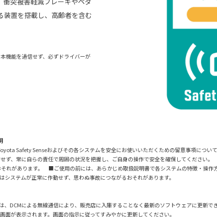
。衝突被害軽減ブレーキやペダ
る装置を搭載し、高齢者を含む
。本機能を過信せず、必ずドライバーが
明
に際し、Toyota Safety Senseおよびその各システムを安全にお使いいただくための留意
信せず、常に自らの責任で周囲の状況を把握し、ご自身の操作で安全を確保してください。
おそれがあります。 ■ご使用の前には、あらかじめ取扱説明書で各システムの特徴・操作
はシステムが正常に作動せず、思わぬ事故につながるおそれがあります。
のプログラムは、DCMによる無線通信により、販売店に入庫することなく最新のソフトウェアに更新で
知画面が表示されます。画面の指示に従ってすみやかに更新してください。