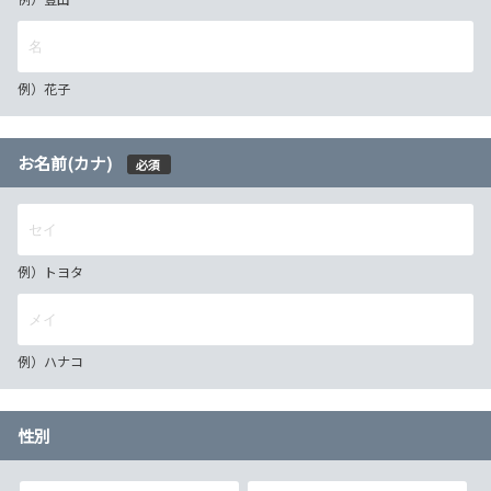
例）花子
お名前(カナ)
必須
例）トヨタ
例）ハナコ
性別