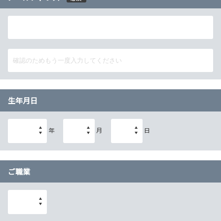
生年月日
年
月
日
ご職業