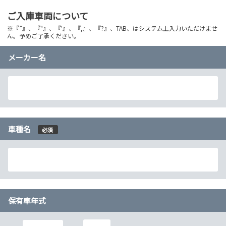
ご入庫車両について
※『”』、『"』、『'』、『,』、『?』、TAB、はシステム上入力いただけませ
ん。予めご了承ください。
メーカー名
車種名
必須
保有車年式