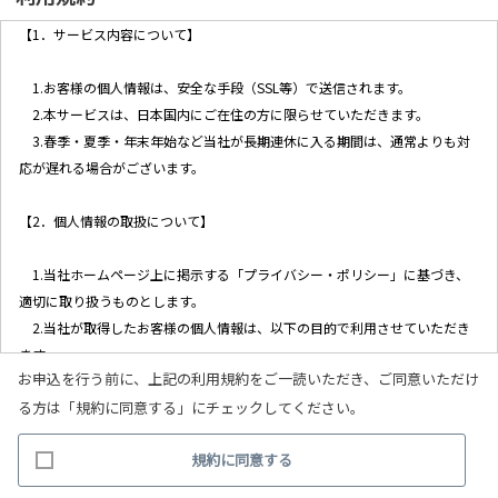
【1．サービス内容について】
1.お客様の個人情報は、安全な手段（SSL等）で送信されます。
2.本サービスは、日本国内にご在住の方に限らせていただきます。
3.春季・夏季・年末年始など当社が長期連休に入る期間は、通常よりも対
応が遅れる場合がございます。
【2．個人情報の取扱について】
1.当社ホームページ上に掲示する「プライバシー・ポリシー」に基づき、
適切に取り扱うものとします。
2.当社が取得したお客様の個人情報は、以下の目的で利用させていただき
ます。
お申込を行う前に、上記の利用規約をご一読いただき、ご同意いただけ
(1)お客様リクエストに対応するにあたって問題が発生した場合の確認・
る方は「規約に同意する」にチェックしてください。
連絡
(2)お客様から照会があった場合のリクエスト情報の確認
規約に同意する
(3)お客様に不利益を与えないために行う、お客様に対する迅速なご連絡
（電子メール、電話、郵送によるご連絡）