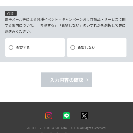
(4)当社で取り扱っている商品・サービスなどに関する営業上のご案内
(5)商品の企画・開発あるいはお客様満足向上策などの検討のためのお客
必須
様アンケート調査の実施
電子メール等による各種イベント・キャンペーンおよび商品・サービスに関
する案内について、「希望する」「希望しない」のいずれかを選択して先に
お進みください。
【3．推奨環境について】
1.当社の推奨するインターネット環境にてお申込みをお願いします。推奨
希望する
希望しない
以外の環境によって発生した情報の不備や
それに伴う連絡の不徹底については責任を負いかねますので、あらかじ
めご了承ください。
なお、不具合の生じたデータについてはお客様にお断り無く削除させて
入力内容の確認
いただく場合がございます。
※推奨環境についてはTOYOTAメーカーサイト「ご利用にあたって」を
参照ください。
【4．規約について】
2018 NETZ TOYOTA SAITAMA CO., LTD.All Rights Reserved.
1.本規約は事前の告知なく変更することがあります。変更した内容は本ペ