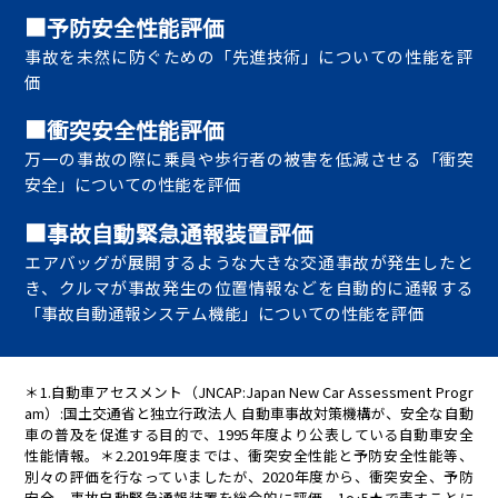
■予防安全性能評価
事故を未然に防ぐための「先進技術」についての性能を評
価
■衝突安全性能評価
万一の事故の際に乗員や歩行者の被害を低減させる「衝突
安全」についての性能を評価
■事故自動緊急通報装置評価
エアバッグが展開するような大きな交通事故が発生したと
き、クルマが事故発生の位置情報などを自動的に通報する
「事故自動通報システム機能」についての性能を評価
＊1.自動車アセスメント（JNCAP:Japan New Car Assessment Progr
am）:国土交通省と独立行政法人 自動車事故対策機構が、安全な自動
車の普及を促進する目的で、1995年度より公表している自動車安全
性能情報。＊2.2019年度までは、衝突安全性能と予防安全性能等、
別々の評価を行なっていましたが、2020年度から、衝突安全、予防
安全、事故自動緊急通報装置を総合的に評価、1～5★で表すことに